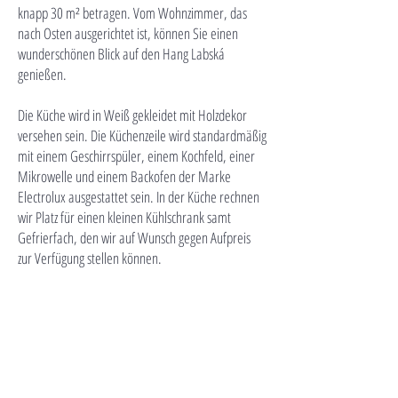
knapp 30 m² betragen. Vom Wohnzimmer, das
nach Osten ausgerichtet ist, können Sie einen
wunderschönen Blick auf den Hang Labská
genießen.
Die Küche wird in Weiß gekleidet mit Holzdekor
versehen sein. Die Küchenzeile wird standardmäßig
mit einem Geschirrspüler, einem Kochfeld, einer
Mikrowelle und einem Backofen der Marke
Electrolux ausgestattet sein. In der Küche rechnen
wir Platz für einen kleinen Kühlschrank samt
Gefrierfach, den wir auf Wunsch gegen Aufpreis
zur Verfügung stellen können.
Unter dem Holzboden wird eine Fußbodenheizung
verlegt sein, im Badezimmer Fliesen. Das
Badezimmer wird mit Armaturen von Laufen und
Grohe ausgestattet.