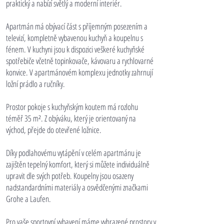
praktický a nabízí světlý a moderní interiér.
Apartmán má obývací část s příjemným posezením a
televizí, kompletně vybavenou kuchyň a koupelnu s
fénem. V kuchyni jsou k dispozici veškeré kuchyňské
spotřebiče včetně topinkovače, kávovaru a rychlovarné
konvice. V apartmánovém komplexu jednotky zahrnují
ložní prádlo a ručníky.
Prostor pokoje s kuchyňským koutem má rozlohu
téměř 35 m². Z obýváku, který je orientovaný na
východ, přejde do otevřené ložnice.
Díky podlahovému vytápění v celém apartmánu je
zajištěn tepelný komfort, který si můžete individuálně
upravit dle svých potřeb. Koupelny jsou osazeny
nadstandardními materiály a osvědčenými značkami
Grohe a Laufen.
Pro vaše sportovní vybavení máme vyhrazené prostory v