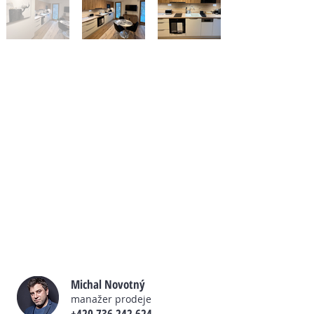
Golden Ridge Apartment nabízí ubytování s výhledem
na hory, bezplatné Wi-Fi a neplacené soukromé
parkoviště.
Apartmán si i můžete pronajmout i
koupit.
Tento plně vybavený apartmán nabízíme k
pronájmu i
prodeji
. Díky vybavení apartmánu
můžete ihned bez dalších nákladů profitovat z
pronájmu jednotky a nebo si užít bezstarostný
pobyt. Kontaktujte proto našeho manažera a
domluvte si osobní setkání.
Michal Novotný
manažer prodeje
+420 736 242 624