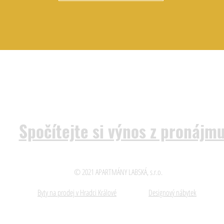
Spočítejte si výnos z pronájm
© 2021 APARTMÁNY LABSKÁ, s.r.o.
Byty na prodej v Hradci Králové
Designový nábytek