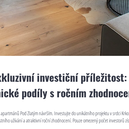
xkluzivní investiční příležitost:
nické podíly s ročním zhodnoc
h apartmánů Pod Zlatým návrším. Investujte do unikátního projektu v srdci Krko
tního užívání a atraktivní roční zhodnocení. Pouze omezený počet investorů získá