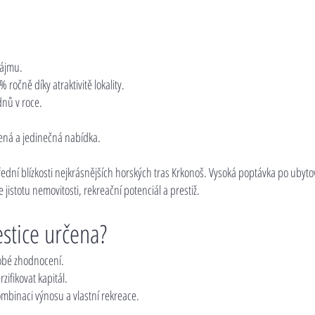
nájmu.
očně díky atraktivitě lokality.
dnů v roce.
ená a jedinečná nabídka.
ní blízkosti nejkrásnějších horských tras Krkonoš. Vysoká poptávka po ubytování
e jistotu nemovitosti, rekreační potenciál a prestiž.
estice určena?
dobé zhodnocení.
rzifikovat kapitál.
kombinaci výnosu a vlastní rekreace.