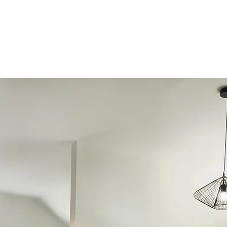
UPIT APARTMÁN
KRÁTKODOBÉ POBYTY
O PROJEKTU