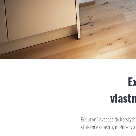
E
vlast
Exkluzivní investice do horskýc
zápisem v katastru, možnost vlas